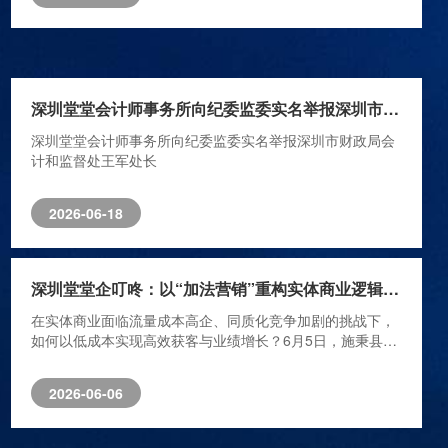
深圳堂堂会计师事务所向纪委监委实名举报深圳市财政局会计和监督处王军处长
深圳堂堂会计师事务所向纪委监委实名举报深圳市财政局会
计和监督处王军处长
2026-06-18
深圳堂堂企叮咚：以“加法营销”重构实体商业逻辑，十三年助90万企业实现业绩跃迁
在实体商业面临流量成本高企、同质化竞争加剧的挑战下，
如何以低成本实现高效获客与业绩增长？6月5日，施秉县城
关镇商会与深圳堂堂企叮咚技术有限公司（以下简称“堂堂企
叮咚”）达成战略合作，这家深耕企业全渠道数字化营销十三
2026-06-06
年的企业，正以其独创的“加法营销”模式、完善的供应链体
系与系统化落地方案，为实体商家提供破局新路径。