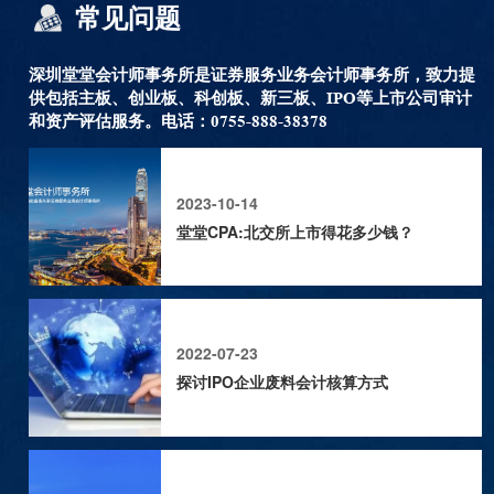
常见问题
以最严谨的职业判断，回应最严峻的市场拷问——关于深圳堂堂会计师事务所ST新亿审计项目执业情况的严正声明
以最严谨的职业判断，回应最严峻的市场拷问
深圳堂堂会计师事务所是证券服务业务会计师事务所，致力提
供包括主板、创业板、科创板、新三板、IPO等上市公司审计
2026-03-11
和资产评估服务。电话：0755-888-38378
2023-10-14
深圳堂堂会计师事务所关于《审计业务补充约定书》不违反注册会计师独立性的合规抗辩函
堂堂CPA:北交所上市得花多少钱？
深圳堂堂会计师事务所关于《审计业务补充约定书》不违反
注册会计师独立性的合规抗辩函
2026-03-11
2022-07-23
探讨IPO企业废料会计核算方式
深圳堂堂会计师事务所关于《审计业务补充约定书》未违反审计独立性的专业抗辩书
深圳堂堂会计师事务所未违反审计独立性的专业抗辩书