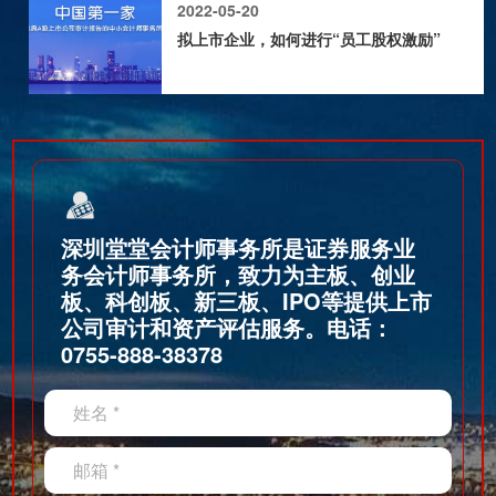
2022-05-20
2026-03-11
拟上市企业，如何进行“员工股权激励”
2022-05-20
IPO上市过程中，公司现金流量表列示“疑难
杂症”解析
深圳堂堂会计师事务所是证券服务业
务会计师事务所，致力为主板、创业
板、科创板、新三板、IPO等提供上市
2022-05-20
公司审计和资产评估服务。电话：
医疗器械企业不同商业模式下的收入确认及
0755-888-38378
上市审核关注要点
姓名 *
2022-05-20
邮箱 *
IPO上市过程中，在建工程这些方面将被重