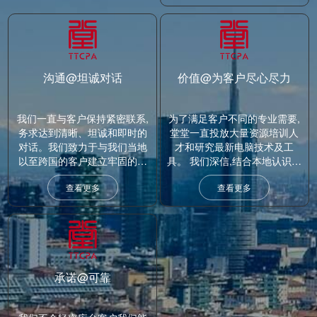
才对坚守专业操守及专业准则
的最高水平的追求。
沟通@坦诚对话
价值@为客户尽心尽力
我们一直与客户保持紧密联系,
为了满足客户不同的专业需要,
务求达到清晰、坦诚和即时的
堂堂一直投放大量资源培训人
对话。我们致力于与我们当地
才和研究最新电脑技术及工
以至跨国的客户建立牢固的合
具。 我们深信,结合本地认识及
作关系,并坦诚提出我们专业建
国际视野,我们定能为客户于全
查看更多
查看更多
议。
球提供一致的高水平专业服
务。
承诺@可靠