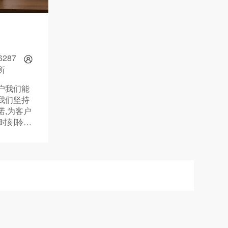
6287
所
户我们能
我们坚持
诺,为客户
并时刻聆听
。