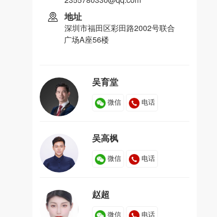
地址
深圳市福田区彩田路2002号联合
广场A座56楼
吴育堂
微信
电话
吴高枫
微信
电话
赵超
微信
电话