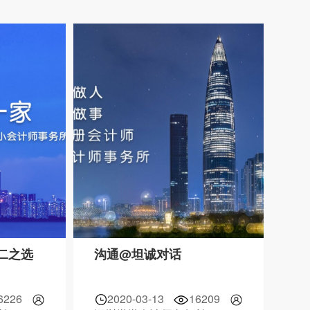
二之选
沟通@坦诚对话
6226
2020-03-13
16209