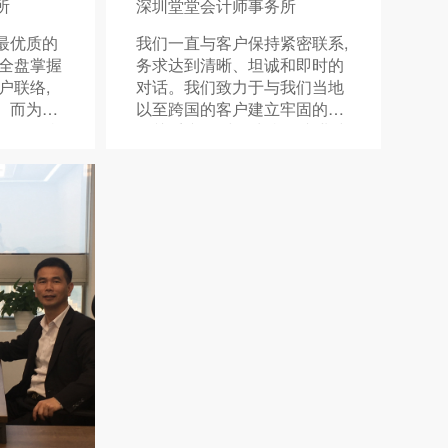
所
深圳堂堂会计师事务所
最优质的
我们一直与客户保持紧密联系,
队全盘掌握
务求达到清晰、坦诚和即时的
户联络,
对话。我们致力于与我们当地
。而为了
以至跨国的客户建立牢固的合
的信任,我
作关系,并坦诚提出我们专业建
全力支持各
议。
及专业准
。