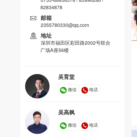
82834878
邮箱
2355780330@qq.com
地址
深圳市福田区彩田路2002号联合
广场A座56楼
吴育堂
微信
电话
吴高枫
微信
电话